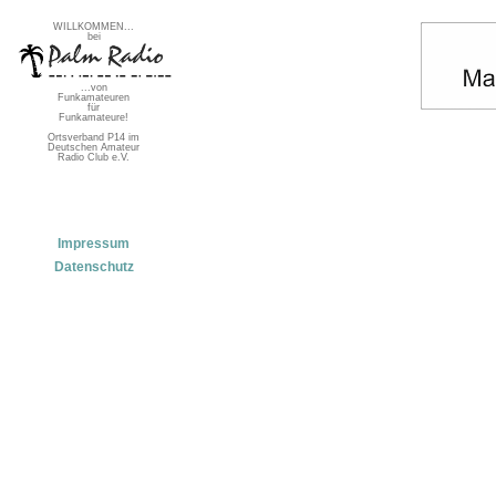
WILLKOMMEN...
bei
...von
Funkamateuren
für
Funkamateure!
Ortsverband P14 im
Deutschen Amateur
Radio Club e.V.
Impressum
Datenschutz